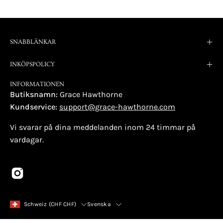
SNABBLÄNKAR
INKÖPSPOLICY
INFORMATIONEN
Butiksnamn:
Grace Hawthorne
Kundservice:
support@grace-hawthorne.com
Vi svarar på dina meddelanden inom 24 timmar på
vardagar.
land
Språk
Schweiz (CHF CHF)
Svenska
© 2026,
Grace Hawthorne
.