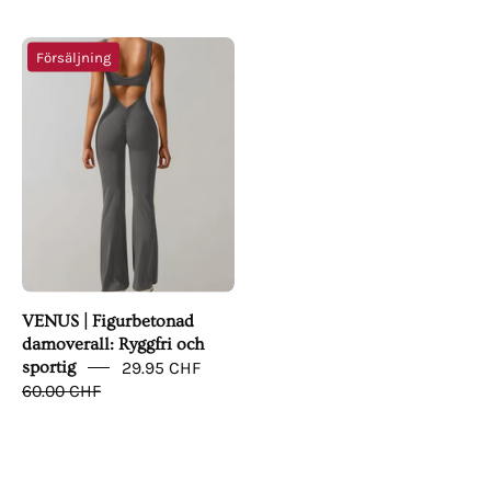
VENUS
Försäljning
|
Figurbetonad
damoverall:
Ryggfri
och
sportig
VENUS | Figurbetonad
damoverall: Ryggfri och
sportig
29.95 CHF
60.00 CHF