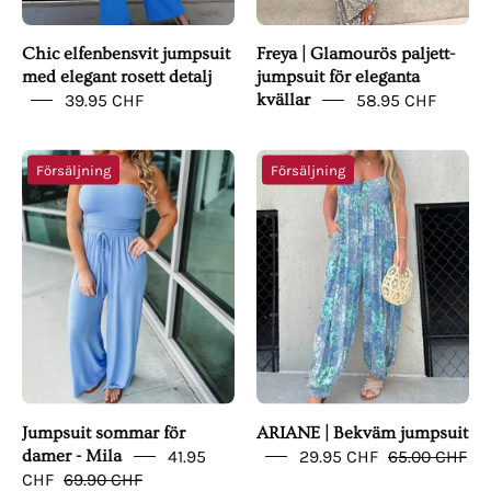
Γ
Chic elfenbensvit jumpsuit
Freya | Glamourös paljett-
med elegant rosett detalj
jumpsuit för eleganta
39.95 CHF
kvällar
58.95 CHF
Jumpsuit
ARIANE
Försäljning
Försäljning
sommar
|
för
Bekväm
damer
jumpsuit
-
Mila
Jumpsuit sommar för
ARIANE | Bekväm jumpsuit
damer - Mila
41.95
29.95 CHF
65.00 CHF
CHF
69.90 CHF