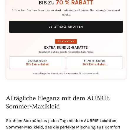
70 % RABATT
BIS ZU
Entdecken Sie Ihre Favoriten zu stark reduzierten Preisen. Nur solange der Vorrat
reicht.
JETZT SALE SHOPPEN
NUR HEUTE
EXTRA BUNDLE-RABATTE
Zusätzlich auf die bereits reduzierten Sale-Preise
3 Artikel kaufen
5+ Artikel kaufen
15 % Extra-Rabatt
20 % Extra-Rabatt
Nur solange der Vorrat reicht – ausverkauft ist ausverkauft.
Alltägliche Eleganz mit dem AUBRIE
Sommer-Maxikleid
Strahlen Sie mühelos jeden Tag mit dem
AUBRIE Leichten
Sommer-Maxikleid
, das die perfekte Mischung aus Komfort