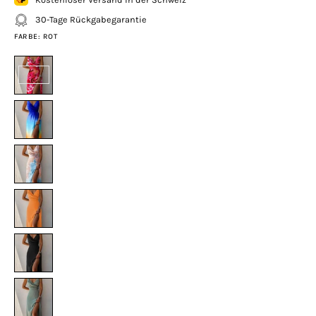
30-Tage Rückgabegarantie
FARBE:
ROT
Rot
Blau
Braun
Orange
Schwarz
Grau