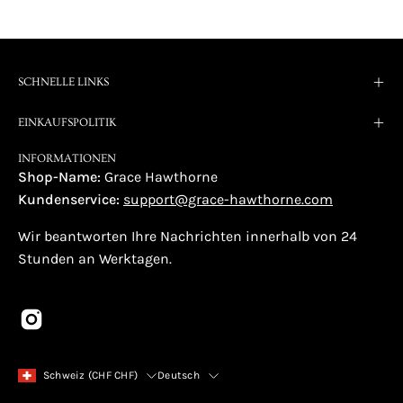
SCHNELLE LINKS
EINKAUFSPOLITIK
INFORMATIONEN
Shop-Name:
Grace Hawthorne
Kundenservice:
support@grace-hawthorne.com
Wir beantworten Ihre Nachrichten innerhalb von 24
Stunden an Werktagen.
Land
Sprache
Schweiz (CHF CHF)
Deutsch